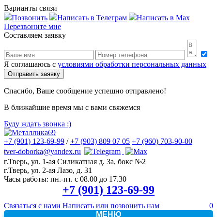
Варианты связи
Позвонить
Написать в Телеграм
Написать в Max
Перезвоните мне
Составляем заявку
Я соглашаюсь с
условиями обработки персональных данных
Спасибо, Ваше сообщение успешно отправлено!
В ближайшие время мы с вами свяжемся
Буду ждать звонка
:)
+7 (901) 123-69-99
/
+7 (903) 809 07 05
+7 (960) 703-90-00
tver-doborka@yandex.ru
г.Тверь, ул. 1-ая Силикатная д. 3а, бокс №2
г.Тверь, ул. 2-ая Лазо, д. 31
Часы работы:
пн.-пт. с 08.00 до 17.30
+7 (901) 123-69-99
Связаться с нами
Написать или позвонить нам
0
МЕНЮ