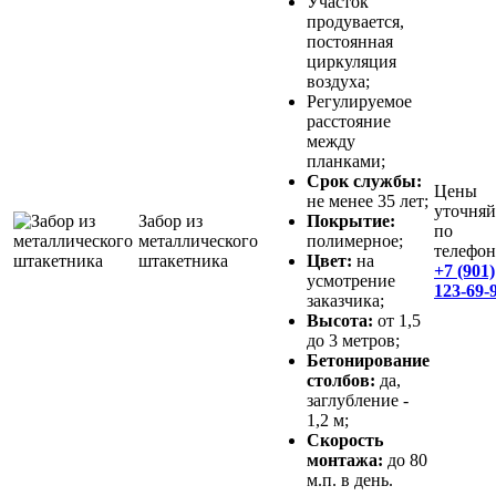
Участок
продувается,
постоянная
циркуляция
воздуха;
Регулируемое
расстояние
между
планками;
Срок службы:
Цены
не менее 35 лет;
уточняй
Забор из
Покрытие:
по
металлического
полимерное;
телефон
штакетника
Цвет:
на
+7 (901)
усмотрение
123-69-
заказчика;
Высота:
от 1,5
до 3 метров;
Бетонирование
столбов:
да,
заглубление -
1,2 м;
Скорость
монтажа:
до 80
м.п. в день.