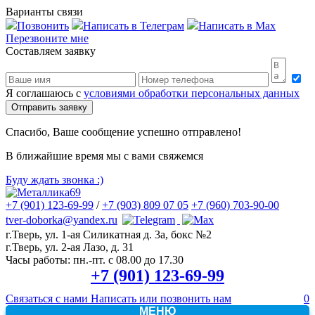
Варианты связи
Позвонить
Написать в Телеграм
Написать в Max
Перезвоните мне
Составляем заявку
Я соглашаюсь с
условиями обработки персональных данных
Спасибо, Ваше сообщение успешно отправлено!
В ближайшие время мы с вами свяжемся
Буду ждать звонка
:)
+7 (901) 123-69-99
/
+7 (903) 809 07 05
+7 (960) 703-90-00
tver-doborka@yandex.ru
г.Тверь, ул. 1-ая Силикатная д. 3а, бокс №2
г.Тверь, ул. 2-ая Лазо, д. 31
Часы работы:
пн.-пт. с 08.00 до 17.30
+7 (901) 123-69-99
Связаться с нами
Написать или позвонить нам
0
МЕНЮ