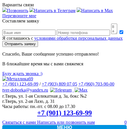
Варианты связи
Позвонить
Написать в Телеграм
Написать в Max
Перезвоните мне
Составляем заявку
Я соглашаюсь с
условиями обработки персональных данных
Спасибо, Ваше сообщение успешно отправлено!
В ближайшие время мы с вами свяжемся
Буду ждать звонка
:)
+7 (901) 123-69-99
/
+7 (903) 809 07 05
+7 (960) 703-90-00
tver-doborka@yandex.ru
г.Тверь, ул. 1-ая Силикатная д. 3а, бокс №2
г.Тверь, ул. 2-ая Лазо, д. 31
Часы работы:
пн.-пт. с 08.00 до 17.30
+7 (901) 123-69-99
Связаться с нами
Написать или позвонить нам
0
МЕНЮ