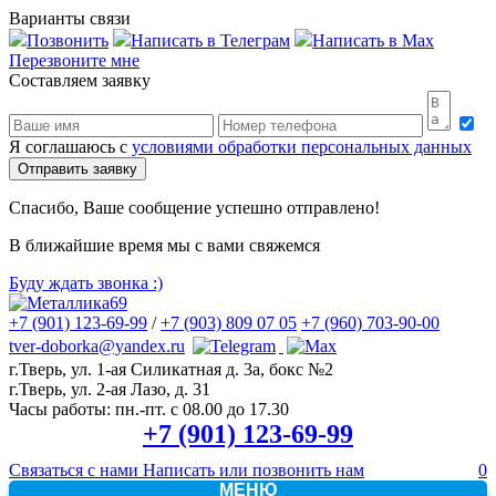
Варианты связи
Позвонить
Написать в Телеграм
Написать в Max
Перезвоните мне
Составляем заявку
Я соглашаюсь с
условиями обработки персональных данных
Спасибо, Ваше сообщение успешно отправлено!
В ближайшие время мы с вами свяжемся
Буду ждать звонка
:)
+7 (901) 123-69-99
/
+7 (903) 809 07 05
+7 (960) 703-90-00
tver-doborka@yandex.ru
г.Тверь, ул. 1-ая Силикатная д. 3а, бокс №2
г.Тверь, ул. 2-ая Лазо, д. 31
Часы работы:
пн.-пт. с 08.00 до 17.30
+7 (901) 123-69-99
Связаться с нами
Написать или позвонить нам
0
МЕНЮ