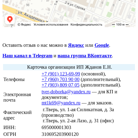
Оставить отзыв о нас можно в
Яндекс
или
Google
.
Наш канал в Telegram
и
наша группа ВКонтакте
.
Карточка организации ИП Жданов Е.Н.
+7 (901) 123-69-99
(основной),
Телефоны
+7 (960) 703 90 00
(дополнительный),
+7 (903) 809 07 05
(дополнительный).
tver-doborka@yandex.ru
— для КП и
Электронная
документов;
почта
mt1k69@yandex.ru
— для заказов.
г.Тверь, ул. 1-ая Силикатная, д. 3а
Фактический
(производство)
адрес
г.Тверь, ул. 2-ая Лазо, д. 31 (офис)
ИНН:
695000001303
ОГРН
310695203900120