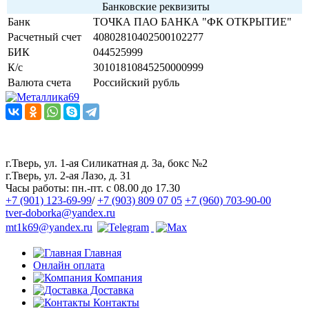
Банковские реквизиты
Банк
ТОЧКА ПАО БАНКА "ФК ОТКРЫТИЕ"
Расчетный счет
40802810402500102277
БИК
044525999
К/с
30101810845250000999
Валюта счета
Российский рубль
Наш канал в Telegram
Наша группа ВКонтакте
г.Тверь, ул. 1-ая Силикатная д. 3а, бокс №2
г.Тверь, ул. 2-ая Лазо, д. 31
Часы работы:
пн.-пт. с 08.00 до 17.30
+7 (901) 123-69-99
/
+7 (903) 809 07 05
+7 (960) 703-90-00
tver-doborka@yandex.ru
mt1k69@yandex.ru
Главная
Онлайн оплата
Компания
Доставка
Контакты