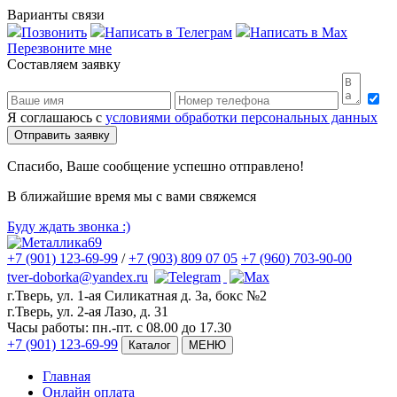
Варианты связи
Позвонить
Написать в Телеграм
Написать в Max
Перезвоните мне
Составляем заявку
Я соглашаюсь с
условиями обработки персональных данных
Спасибо, Ваше сообщение успешно отправлено!
В ближайшие время мы с вами свяжемся
Буду ждать звонка
:)
+7 (901) 123-69-99
/
+7 (903) 809 07 05
+7 (960) 703-90-00
tver-doborka@yandex.ru
г.Тверь, ул. 1-ая Силикатная д. 3а, бокс №2
г.Тверь, ул. 2-ая Лазо, д. 31
Часы работы:
пн.-пт. с 08.00 до 17.30
+7 (901) 123-69-99
Каталог
МЕНЮ
Главная
Онлайн оплата