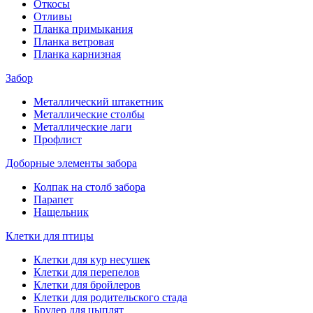
Откосы
Отливы
Планка примыкания
Планка ветровая
Планка карнизная
Забор
Металлический штакетник
Металлические столбы
Металлические лаги
Профлист
Доборные элементы забора
Колпак на столб забора
Парапет
Нащельник
Клетки для птицы
Клетки для кур несушек
Клетки для перепелов
Клетки для бройлеров
Клетки для родительского стада
Брудер для цыплят