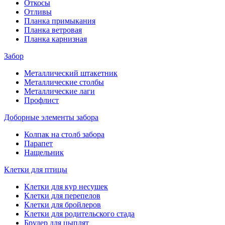
Откосы
Отливы
Планка примыкания
Планка ветровая
Планка карнизная
Забор
Металлический штакетник
Металлические столбы
Металлические лаги
Профлист
Доборные элементы забора
Колпак на столб забора
Парапет
Нащельник
Клетки для птицы
Клетки для кур несушек
Клетки для перепелов
Клетки для бройлеров
Клетки для родительского стада
Брудер для цыплят