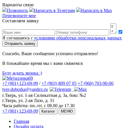
Варианты связи
Позвонить
Написать в Телеграм
Написать в Max
Перезвоните мне
Составляем заявку
Я соглашаюсь с
условиями обработки персональных данных
Спасибо, Ваше сообщение успешно отправлено!
В ближайшие время мы с вами свяжемся
Буду ждать звонка
:)
+7 (901) 123-69-99
/
+7 (903) 809 07 05
+7 (960) 703-90-00
tver-doborka@yandex.ru
г.Тверь, ул. 1-ая Силикатная д. 3а, бокс №2
г.Тверь, ул. 2-ая Лазо, д. 31
Часы работы:
пн.-пт. с 08.00 до 17.30
+7 (901) 123-69-99
Каталог
МЕНЮ
Главная
Онлайн оплата