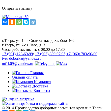
Отправить заявку
Наш канал в Telegram
Наша группа ВКонтакте
г.Тверь, ул. 1-ая Силикатная д. 3а, бокс №2
г.Тверь, ул. 2-ая Лазо, д. 31
Часы работы:
пн.-пт. с 08.00 до 17.30
+7 (901) 123-69-99
/
+7 (903) 809 07 05
+7 (960) 703-90-00
tver-doborka@yandex.ru
mt1k69@yandex.ru
Главная
Онлайн оплата
Компания
Доставка
Контакты
Разработка и поддержка сайта
© 2014 Производство доборных элементов кровли в Твери