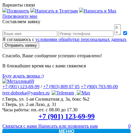
Варианты связи
Позвонить
Написать в Телеграм
Написать в Max
Перезвоните мне
Составляем заявку
Я соглашаюсь с
условиями обработки персональных данных
Спасибо, Ваше сообщение успешно отправлено!
В ближайшие время мы с вами свяжемся
Буду ждать звонка
:)
+7 (901) 123-69-99
/
+7 (903) 809 07 05
+7 (960) 703-90-00
tver-doborka@yandex.ru
г.Тверь, ул. 1-ая Силикатная д. 3а, бокс №2
г.Тверь, ул. 2-ая Лазо, д. 31
Часы работы:
пн.-пт. с 08.00 до 17.30
+7 (901) 123-69-99
Связаться с нами
Написать или позвонить нам
0
МЕНЮ