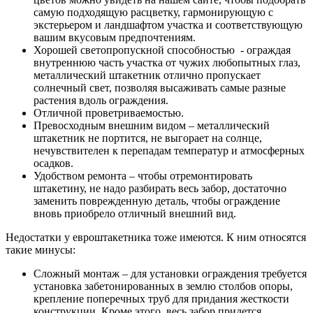
самую подходящую расцветку, гармонирующую с
экстерьером и ландшафтом участка и соответствующую
вашим вкусовым предпочтениям.
Хорошей светопропускной способностью - ограждая
внутреннюю часть участка от чужих любопытных глаз,
металлический штакетник отлично пропускает
солнечный свет, позволяя высаживать самые разные
растения вдоль ограждения.
Отличной проветриваемостью.
Превосходным внешним видом – металлический
штакетник не портится, не выгорает на солнце,
нечувствителен к перепадам температур и атмосферных
осадков.
Удобством ремонта – чтобы отремонтировать
штакетину, не надо разбирать весь забор, достаточно
заменить поврежденную деталь, чтобы ограждение
вновь приобрело отличный внешний вид.
Недостатки у евроштакетника тоже имеются. К ним относятся
такие минусы:
Сложный монтаж – для установки ограждения требуется
установка забетонированных в землю столбов опоры,
крепление поперечных труб для придания жесткости
конструкции. Кроме этого, весь забор придется